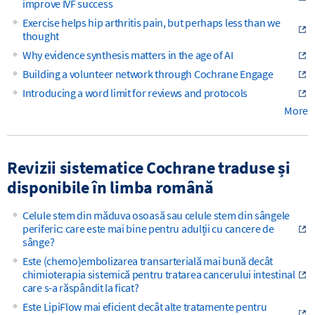
improve IVF success
Exercise helps hip arthritis pain, but perhaps less than we
thought
Why evidence synthesis matters in the age of AI
Building a volunteer network through Cochrane Engage
Introducing a word limit for reviews and protocols
More
Revizii sistematice Cochrane traduse și
disponibile în limba română
Celule stem din măduva osoasă sau celule stem din sângele
periferic: care este mai bine pentru adulții cu cancere de
sânge?
Este (chemo)embolizarea transarterială mai bună decât
chimioterapia sistemică pentru tratarea cancerului intestinal
care s-a răspândit la ficat?
Este LipiFlow mai eficient decât alte tratamente pentru