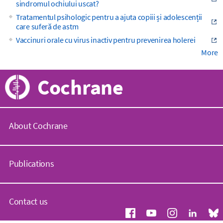
sindromul ochiului uscat?
Tratamentul psihologic pentru a ajuta copiii și adolescenții
care suferă de astm
Vaccinuri orale cu virus inactiv pentru prevenirea holerei
More
Cochrane
About Cochrane
C
o
Publications
c
h
r
C
a
o
Contact us
n
c
e
h