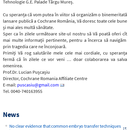
Tehnologie G.E. Palade Târgu Mureș.
Cu speranța că vom putea în viitor să organizăm o binemeritată
lansare publică a Cochrane România, Vă doresc toate cele bune
și mai ales multă sănătate.
Sper ca în zilele următoare site-ul nostru
să Vă poată oferi cît
mai multe informații pertinente, pentru a încerca să navigăm
prin tragedia care ne înconjoară.
Primiți Vă rog salutările mele cele mai cordiale, cu speranța
fermă că în zilele ce vor veni … doar colaborarea va salva
omenirea.
Prof.Dr. Lucian Pușcașiu
Director, Cochrane Romania Affiliate Centre
E-mail:
puscasiu@gmail.com
Tel. 0040-740163955
News
No clear evidence that common embryo transfer techniques