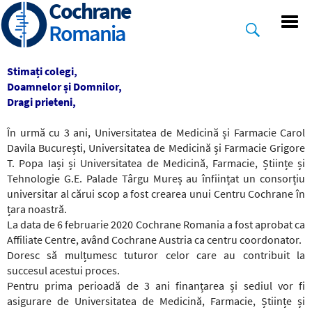
Cochrane
Skip
to
Romania
main
content
Stimați colegi,
Doamnelor și Domnilor,
Dragi prieteni,
În urmă cu 3 ani, Universitatea de Medicină și Farmacie Carol
Davila București, Universitatea de Medicină și Farmacie Grigore
T. Popa Iași și Universitatea de Medicină, Farmacie, Științe și
Tehnologie G.E. Palade Târgu Mureș au înființat un consorțiu
universitar al cărui scop a fost crearea unui Centru Cochrane în
țara noastră.
La data de 6 februarie 2020 Cochrane Romania a fost aprobat ca
Affiliate Centre, având Cochrane Austria ca centru coordonator.
Doresc să mulțumesc tuturor celor care au contribuit la
succesul acestui proces.
Pentru prima perioadă de 3 ani finanțarea și sediul vor fi
asigurare de Universitatea de Medicină, Farmacie, Științe și